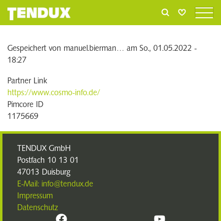
Direkt zum Inhalt
Gespeichert von
manuel.bierman…
am
So., 01.05.2022 -
18:27
Partner Link
https://www.cosmo-info.de/
Pimcore ID
1175669
TENDUX GmbH
Postfach 10 13 01
47013 Duisburg
E-Mail: info@tendux.de
Impressum
Datenschutz